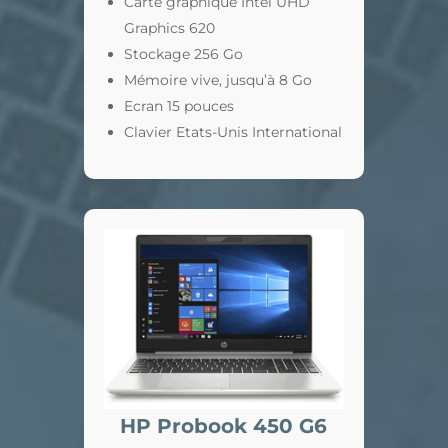
Carte graphique Intel UHD
Graphics 620
Stockage 256 Go
Mémoire vive, jusqu’à 8 Go
Ecran 15 pouces
Clavier Etats-Unis International
HP Probook 450 G6