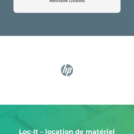
Nathalie Dubois
Loc-It – location de matériel